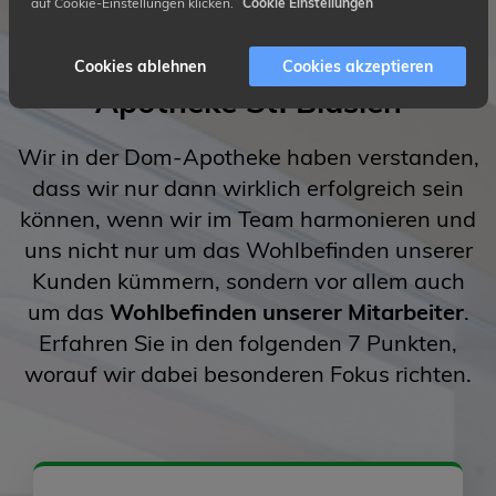
auf Cookie-Einstellungen klicken.
Cookie Einstellungen
7
gute Gründe für die Dom-
Cookies ablehnen
Cookies akzeptieren
Apotheke St. Blasien
Wir in der Dom-Apotheke haben verstanden,
dass wir nur dann wirklich erfolgreich sein
können, wenn wir im Team harmonieren und
uns nicht nur um das Wohlbefinden unserer
Kunden kümmern, sondern vor allem auch
um das
Wohlbefinden unserer Mitarbeiter
.
Erfahren Sie in den folgenden 7 Punkten,
worauf wir dabei besonderen Fokus richten.